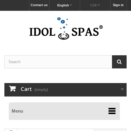
Contact us
Sign in
English
CZK
Cart
(empty)
Menu