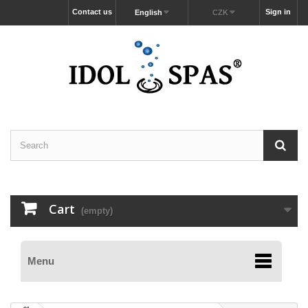
Contact us
Sign in
English
CZK
Cart
(empty)
Menu