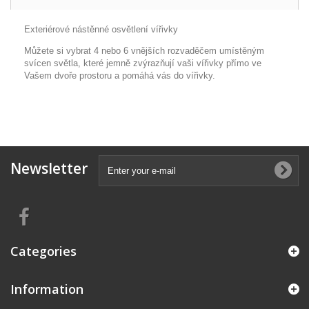
Exteriérové nástěnné osvětlení vířivky
Můžete si vybrat 4 nebo 6 vnějších rozvaděčem umístěným
svícen světla, které jemně zvýrazňují vaši vířivky přímo ve
Vašem dvoře prostoru a pomáhá vás do vířivky.
Newsletter
Categories
Information