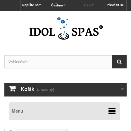
Napište nám
Přihlásit se
Čeština
CZK
Košík
(prázdný)
Menu