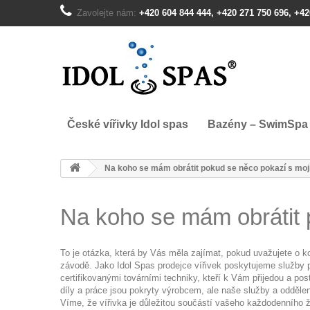
Zavolejte nám:
+420 604 844 444, +420 271 750 696, +42
České vířivky Idol spas
Bazény – SwimSpa
Na koho se mám obrátit pokud se něco pokazí s mojí
Na koho se mám obrátit 
To je otázka, která by Vás měla zajímat, pokud uvažujete o ko
závodě. Jako Idol Spas prodejce vířivek poskytujeme služby 
certifikovanými továrními techniky, kteří k Vám přijedou a po
díly a práce jsou pokryty výrobcem, ale naše služby a odděle
Víme, že vířivka je důležitou součástí vašeho každodenního ž