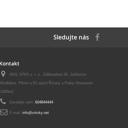
Sledujte nás
Kontakt
IDOL SPAS s. r. o., Zděbradská 56, Jažlovice-
Modletice. Přímo u D1 sjezd Říčany u Prahy Showroom
1000m2
Zavolejte nám:
604844444
E-mail:
info@virivky.net