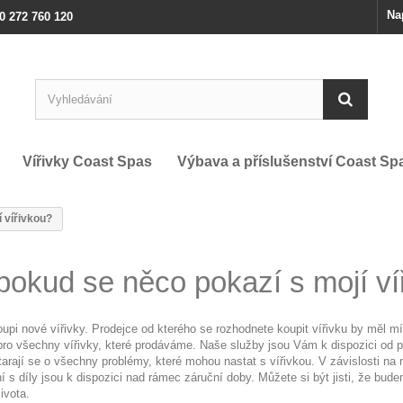
Na
0 272 760 120
Vířivky Coast Spas
Výbava a příslušenství Coast Sp
 vířivkou?
pokud se něco pokazí s mojí ví
upi nové vířivky. Prodejce od kterého se rozhodnete koupit vířivku by měl mít
pro všechny vířivky, které prodáváme. Naše služby jsou Vám k dispozici od p
starají se o všechny problémy, které mohou nastat s vířivkou. V závislosti na
ní s díly jsou k dispozici nad rámec záruční doby. Můžete si být jisti, že b
ivota.