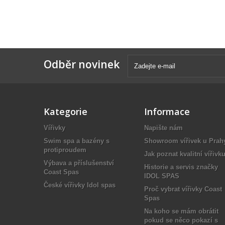
Odběr novinek
Kategorie
Informace
Vířivky
Napište nám
Swim spa a bazény s
Showroom vířivek u Prah
protiproudem
Jak poznat kvalitní vířivk
Výbava a příslušenství
Historie a servis značky
Coast Spas
IDOL SPAS
České vířivky Idol spas
Proč vybrat vířivky Coast
Spas
Na koho se mám obrátit
pokud se něco pokazí s