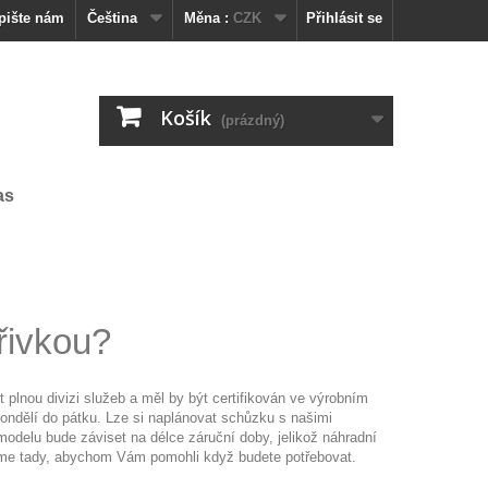
pište nám
Čeština
Měna :
CZK
Přihlásit se
Košík
(prázdný)
as
řivkou?
 plnou divizi služeb a měl by být certifikován ve výrobním
ondělí do pátku. Lze si naplánovat schůzku s našimi
 modelu bude záviset na délce záruční doby, jelikož náhradní
udeme tady, abychom Vám pomohli když budete potřebovat.