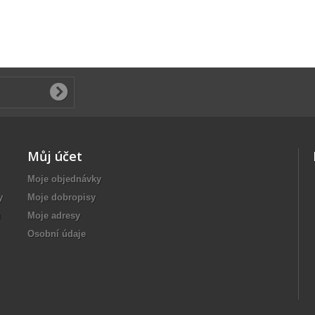
Můj účet
Moje objednávky
y
Moje dobropisy
u
Moje adresy
Osobní údaje