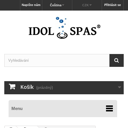
Napište nám
Přihlásit se
Čeština
CZK
Košík
(prázdný)
Menu