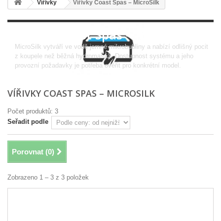
Vířivky
Vířivky Coast Spas – MicroSilk
Vířivky Coast Spas – MicroSilk
MicroSilk vytváří ve vodě jemné mikrobubliny a nabízí odlišný pocit
z koupele než běžná hydromasáž. Dostupnost systému a jeho
provozní požadavky je potřeba ověřit pro konkrétní model.
VÍŘIVKY COAST SPAS – MICROSILK
Počet produktů: 3
Seřadit podle
Porovnat (
0
)
Zobrazeno 1 – 3 z 3 položek