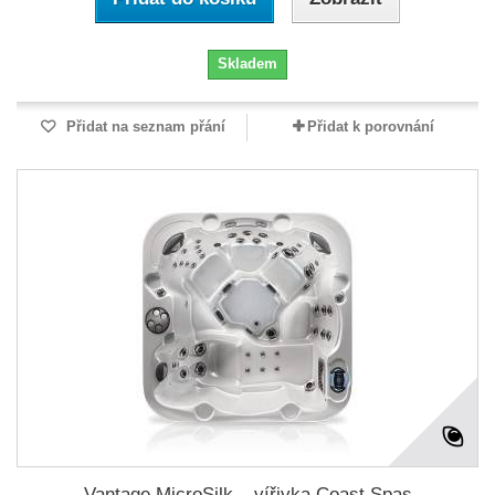
Skladem
Přidat na seznam přání
Přidat k porovnání
Vantage MicroSilk – vířivka Coast Spas