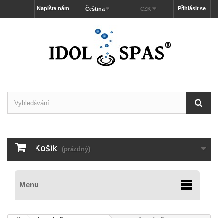
Napište nám
Přihlásit se
Čeština
CZK
Košík
(prázdný)
Menu