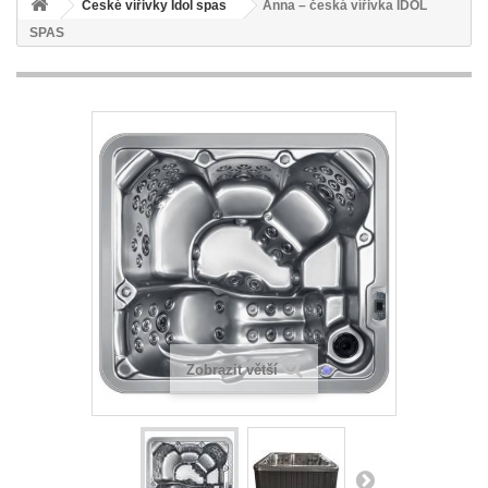
České vířivky Idol spas
Anna – česká vířivka IDOL
SPAS
Zobrazit větší