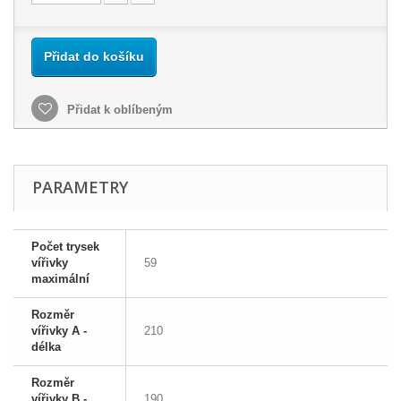
Přidat do košíku
Přidat k oblíbeným
PARAMETRY
Počet trysek
vířivky
59
maximální
Rozměr
vířivky A -
210
délka
Rozměr
vířivky B -
190