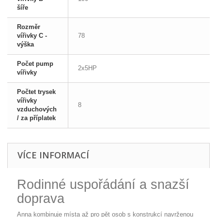
šíře
Rozměr
vířivky C -
78
výška
Počet pump
2x5HP
vířivky
Počtet trysek
vířivky
8
vzduchových
/ za příplatek
VÍCE INFORMACÍ
Rodinné uspořádání a snazší
doprava
Anna kombinuje místa až pro pět osob s konstrukcí navrženou