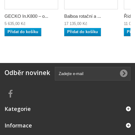
GECKO In.K800 – o...
Balboa rotační a ...
Řídicí
5 635,00 Kč
17 135,00 Kč
11 04
Přidat do košíku
Přidat do košíku
Přid
Odběr novinek
Kategorie
Informace