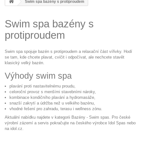
Swim spa bazény s protiproudem
Swim spa bazény s
protiproudem
Swim spa spojuje bazén s protiproudem a relaxační část vířivky. Hodí
se tam, kde chcete plavat, cvičit i odpočívat, ale nechcete stavět
klasický velký bazén.
Výhody swim spa
plavání proti nastavitelnému proudu,
celoroční provoz s menšími stavebními nároky,
kombinace kondičního plavání a hydromasáže,
snazší zakrytí a údržba než u velkého bazénu,
vhodné řešení pro zahradu, terasu i wellness zónu.
Aktuální nabídku najdete v kategorii
Bazény - Swim spas
. Pro české
výrobní zázemí a servis pokračujte na
českého výrobce Idol Spas
nebo
na idol.cz.