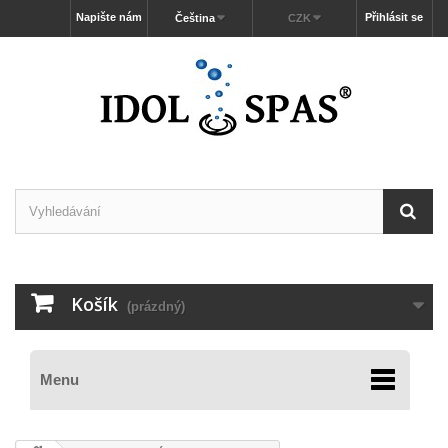
Napište nám
Přihlásit se
Čeština
CZK
Košík
(prázdný)
Menu