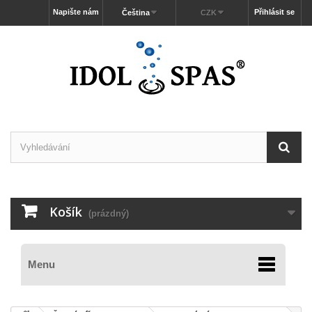
Napište nám
Přihlásit se
Čeština
CZK
Košík
(prázdný)
Menu