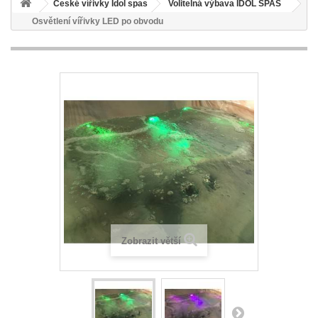
České vířivky Idol spas
Volitelná výbava IDOL SPAS
Osvětlení vířivky LED po obvodu
Zobrazit větší