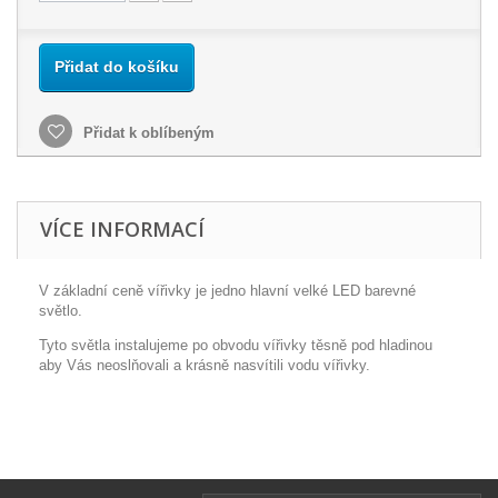
Přidat do košíku
Přidat k oblíbeným
VÍCE INFORMACÍ
V základní ceně vířivky je jedno hlavní velké LED barevné
světlo.
Tyto světla instalujeme po obvodu vířivky těsně pod hladinou
aby Vás neoslňovali a krásně nasvítili vodu vířivky.