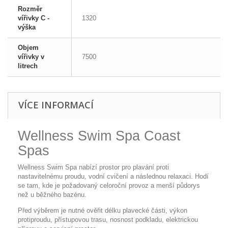
Rozměr
vířivky C -
1320
výška
Objem
vířivky v
7500
litrech
VÍCE INFORMACÍ
Wellness Swim Spa Coast
Spas
Wellness Swim Spa nabízí prostor pro plavání proti
nastavitelnému proudu, vodní cvičení a následnou relaxaci. Hodí
se tam, kde je požadovaný celoroční provoz a menší půdorys
než u běžného bazénu.
Před výběrem je nutné ověřit délku plavecké části, výkon
protiproudu, přístupovou trasu, nosnost podkladu, elektrickou