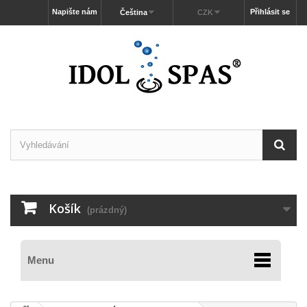
Napište nám
Přihlásit se
Čeština
CZK
Košík
(prázdný)
Menu