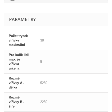
PARAMETRY
Počet trysek
vířivky
38
maximální
Pro kolik lidi
max. je
5
vířivka
určena
Rozměr
vířivky A -
5250
délka
Rozměr
vířivky B -
2250
šíře