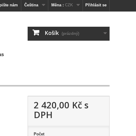
pište nám
Čeština
Měna :
CZK
Přihlásit se
Košík
(prázdný)
as
2 420,00 Kč
s
DPH
Počet