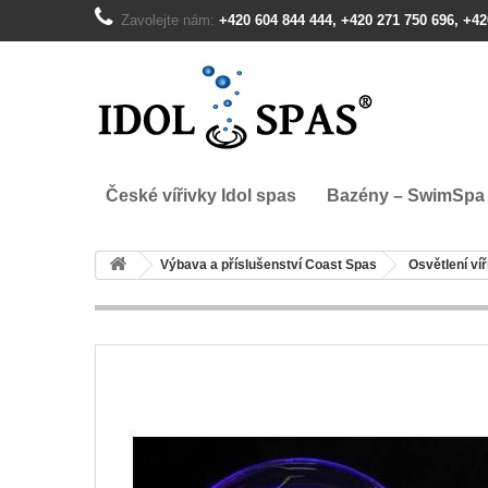
Zavolejte nám:
+420 604 844 444, +420 271 750 696, +42
České vířivky Idol spas
Bazény – SwimSpa
Výbava a příslušenství Coast Spas
Osvětlení ví