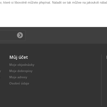
, které si libovolně můžete přepínat. Naladit se tak můžee na jakoukoli nála
Můj účet
Moje objednávky
y
Moje dobropisy
u
Moje adresy
Osobní údaje