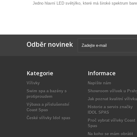
Jedno hlavní LED světýlko, které má široké spektrum barev
Odběr novinek
Kategorie
Informace
Vířivky
Napište nám
Swim spa a bazény s
Showroom vířivek u Prah
protiproudem
Jak poznat kvalitní vířivk
Výbava a příslušenství
Historie a servis značky
Coast Spas
IDOL SPAS
České vířivky Idol spas
Proč vybrat vířivky Coast
Spas
Na koho se mám obrátit