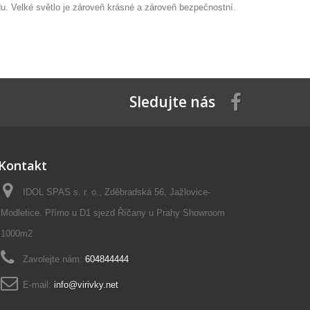
du. Velké světlo je zároveň krásné a zároveň bezpečnostní.
Sledujte nás
Kontakt
IDOL SPAS s. r. o., Zděbradská 56, Jažlovice-
Modletice. Přímo u D1 sjezd Říčany u Prahy Showroom
1000m2
Zavolejte nám:
604844444
E-mail:
info@virivky.net