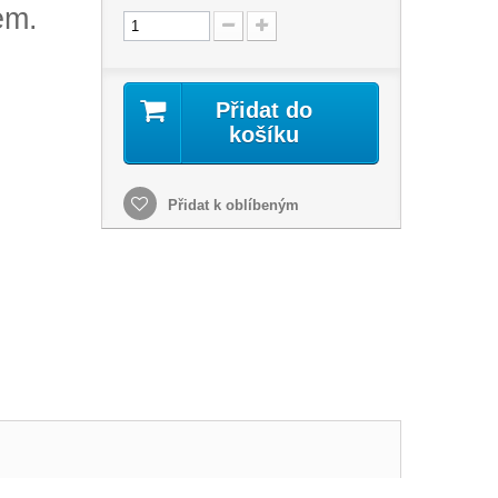
em.
Přidat do
košíku
Přidat k oblíbeným