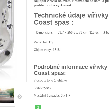
Nejlepší vířivka na světě. Přesvědčte se sami a přij
prohlednout a vyzkoušet.
Technické údaje vířivky
Coast spas :
Dimensions
33.7 x 256.5 x 79 cm (119.5cm at b
Váha: 670 kg
Objem vody: 1818 l
Podrobné informace vířivky
Coast spas:
7 osob z toho 1 lehátko
55/65 trysek
Masážní čerpadla: 3 x HP
3