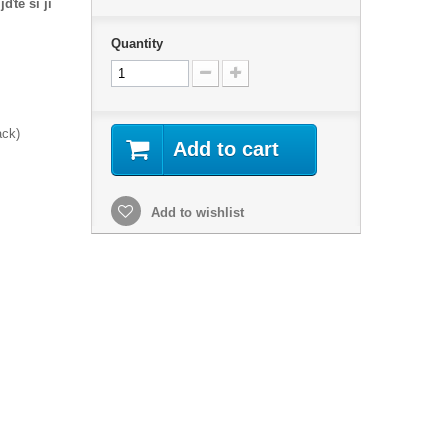
ďte si ji
Quantity
ack)
Add to cart
Add to wishlist