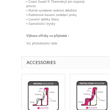
• Coast Guard ® Thermokryt pro úsporný
provoz
• Ručně vyrobené cedrové obložení
• Karbonové luxusní ovládací prvky
• Luxusní opěrky hlavy
• Samočistící trysky
Výbava vířivky za příplatek :
Viz příslušenství dole
ACCESSORIES