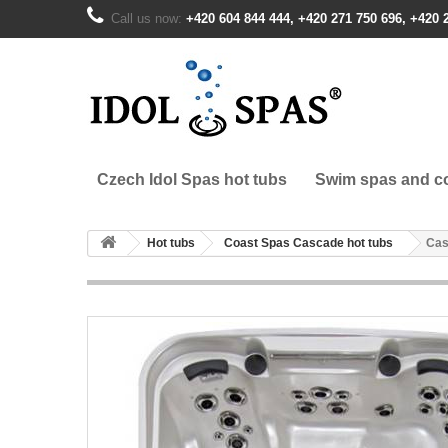
Call us now:
+420 604 844 444, +420 271 750 696, +420 
Czech Idol Spas hot tubs
Swim spas and co
Hot tubs
Coast Spas Cascade hot tubs
Cas