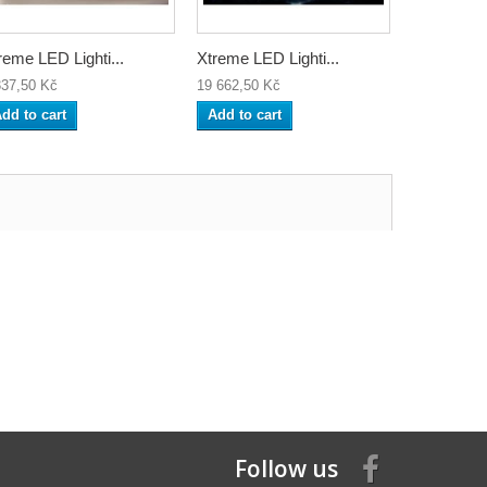
reme LED Lighti...
Xtreme LED Lighti...
MP3 Dock
337,50 Kč
19 662,50 Kč
31 157,50 
dd to cart
Add to cart
Add to ca
Follow us