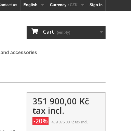
ontact us
English
Currency :
CZK
Sign in
Cart
(empty)
 and accessories
351 900,00 Kč
tax incl.
-20%
439 875,00 Kč
tax incl.