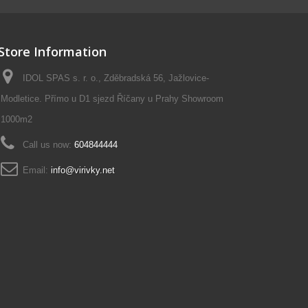
Store Information
IDOL SPAS s. r. o., Zděbradská 56, Jažlovice-
Modletice. Přímo u D1 sjezd Říčany u Prahy Showroom
1000m2
Call us now:
604844444
Email:
info@virivky.net