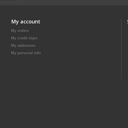
My account
My orders
My credit slips
My addresses
My personal info