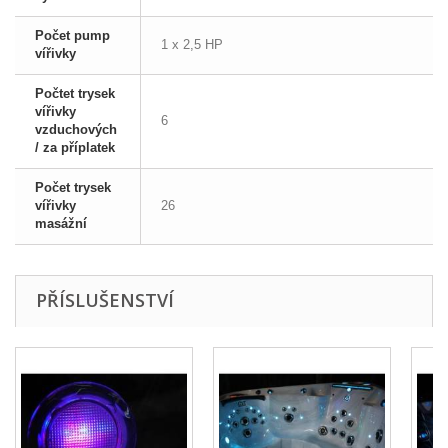
Počet pump
1 x 2,5 HP
vířivky
Počtet trysek
vířivky
6
vzduchových
/ za příplatek
Počet trysek
vířivky
26
masážní
PŘÍSLUŠENSTVÍ