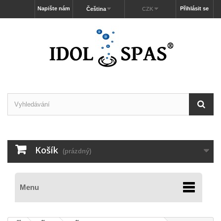
Napište nám
Přihlásit se
Čeština
CZK
Košík
(prázdný)
Menu