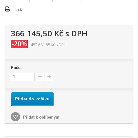
Tisk
366 145,50 Kč
s DPH
-20%
457 681,88 Kč
s DPH
Počet
Přidat do košíku
Přidat k oblíbeným