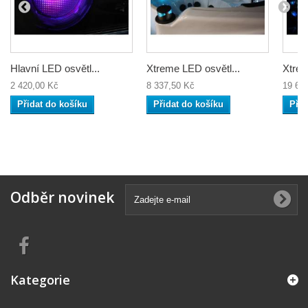
Hlavní LED osvětl...
Xtreme LED osvětl...
Xtrem
2 420,00 Kč
8 337,50 Kč
19 66
Přidat do košíku
Přidat do košíku
Přid
Odběr novinek
Kategorie